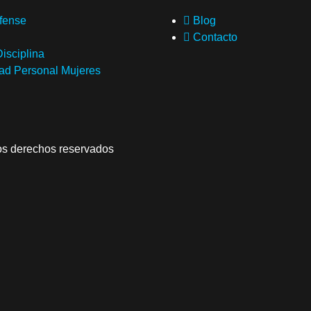
fense
Blog
Contacto
isciplina
ad Personal Mujeres
os derechos reservados