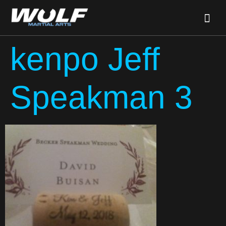
kenpo Jeff
Speakman 3