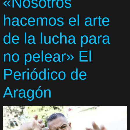
«Nosotros
hacemos el arte
de la lucha para
no pelear» El
Periódico de
Aragón