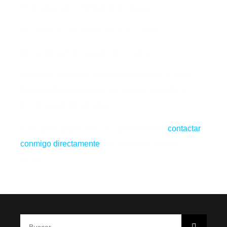
los martes en el Gimnasio Almozara!
De 18:00 a 19:30 niños de 5 a 13 años
De 19:30 a 21:00 a partir de 14 años
También comienza la nueva temporada de Wolf
Defensa Personal todos los jueves de 19:30 a
21:00 a partir de 14 años
Cualquier duda sobre los cursos puedes
contactar
conmigo directamente
por whatsapp, correo,
email…