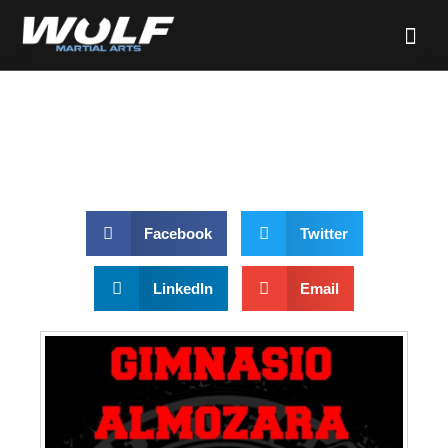
Kenpo Almozara
Facebook
Twitter
LinkedIn
Email