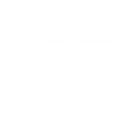
directa
, para posteriormente conseguir la huida y
solicitud de ayuda.
Es importante también el trabajo de
actitudes
defensivas
aplicables a lugares frecuentados por
las mujeres y a la
utilización de herramientas de
la vida cotidiana
.
Lugar: Gimnasio Muscle Center
Día y hora: jueves 23 de noviembre a las 10:30 y
19:00
ACCESO LIBRE
Es recomendable que reserves tu plaza por
teléfono 975336125 o por email info@muscle-
center.com