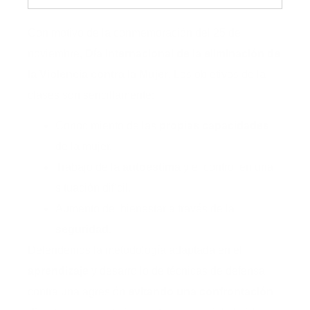
Con motivo de la conmemoración del 25 de
noviembre,
Día Internacional de la eliminación de
la Violencia contra la Mujer
. Los objetivos de la
clases son sencillamente:
Conocimiento de las
propias capacidades
de la mujer.
Trabajo de la
autoestima
y el control en una
situación difícil.
Aumento del bienestar a través de la
seguridad.
Defendemos la metodología adaptada en el
aprendizaje
y desarrollo de técnicas de defensa
contra una agresión
evitando una confrontación