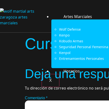
Artes Marciales
Wolf Defense
Kenpo
Curso de def
Kobudo Armas
Seguridad Personal Femenina
Kenpol
Entrenamientos Personales
Deja una resp
Horarios
X
Tu dirección de correo electrónico no será pu
Comentario
*