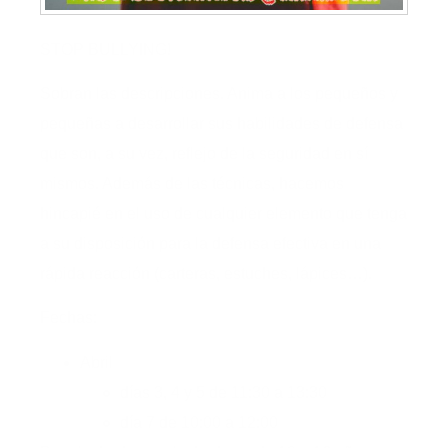
STOP BULLYING!
Sobran las descripciones. Anima a los pequeños y
pequeñas a desarrollar sus habilidades de defensa
que son, a su vez, reflejo de la seguridad en sí
mismos. Además de las técnicas, hacemos
hincapié en el uso de cualquier elemento que tenga
a su disposición para la defensa efectiva en una
rápida reacción (carteras, estuches, lápices…).
Fechas:
Abril
días 3, 4 y 5 de 11:30 a 13:30
día 7 de 10:00 a 12:00