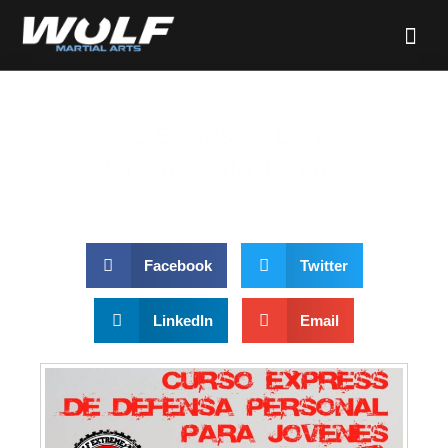
Curso Exprés de Defensa
Personal para Jóvenes
Facebook
Twitter
LinkedIn
Email