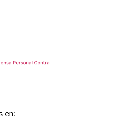
fensa Personal Contra
a
s en: