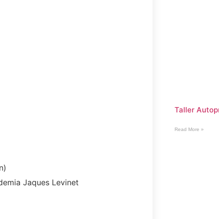
Taller Auto
Read More »
n)
demia Jaques Levinet