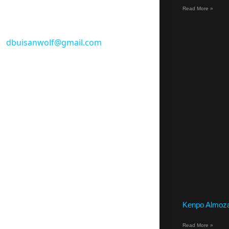
Read More »
gla, 18).
de
dbuisanwolf@gmail.com
Kenpo Almoz
Read More »