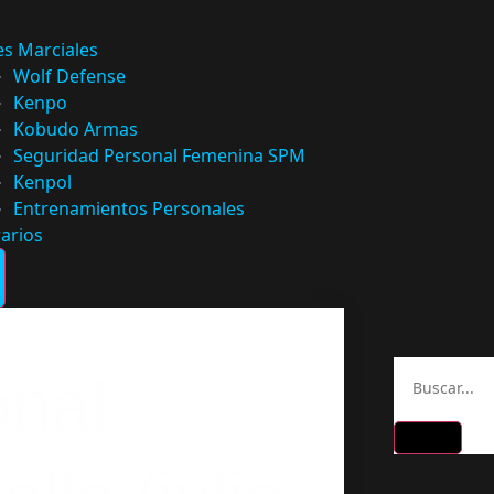
es Marciales
Wolf Defense
Kenpo
Kobudo Armas
Seguridad Personal Femenina SPM
Kenpol
Entrenamientos Personales
arios
onal