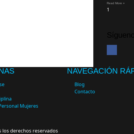
Read More »
Sígueno
INAS
NAVEGACIÓN RÁ
se
Blog
Contacto
plina
Personal Mujeres
s los derechos reservados