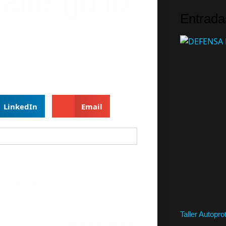
alle (julio
Entrada
LinkedIn
Email
nal Aplicada a la Calle, que
Taller Autopr
0:30 a 12:00 en el
gimnasio Muscle