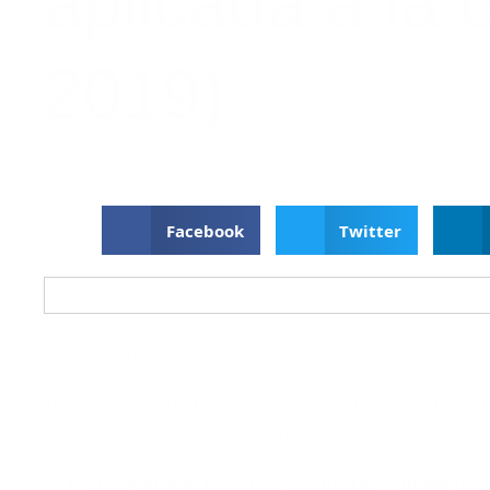
aplicada a la c
2019)
Facebook
Twitter
¡Hola de nuevo!
Ya tenemos preparado el nuevo curso de Defensa Perso
celebraremos del 9 al 30 de julio.
Se impartirán las clases los
martes
y
jueves
de 1