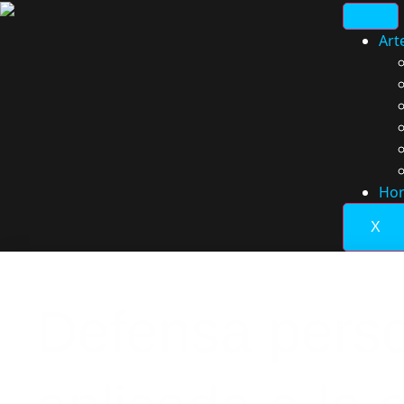
Art
Hor
X
Defensa pers