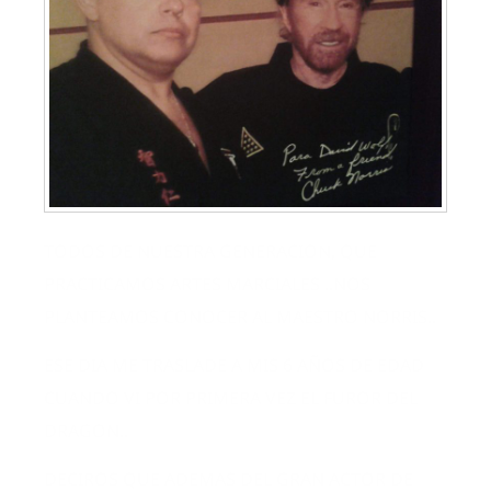
TODOS DE NUESTRA GENERACION, QUE
PRACTICAMOS ARTES MARCIALES ..NOS
PLANTEAMOS CONOCER AL MAESTRO NORRIS..
ESE DIA ME TRASLADE A MIS 6 AÑOS DE EDAD
CUANDO VI POR PRIMERA VEZ EL FUROR DEL
DRAGON..
DECIROS QUE ADEMAS DEL GRAN ACTOR DE