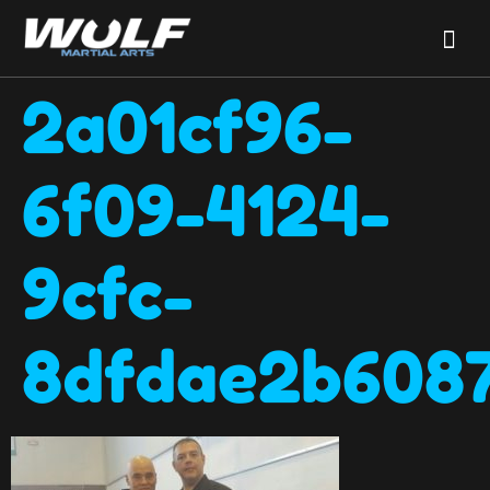
2a01cf96-
6f09-4124-
9cfc-
8dfdae2b608