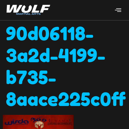
90d06118-
3a2d-4199-
b735-
8aace225c0ff