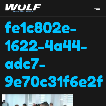
fe1c802e-
1622-4a44-
adc7-
9e70c31f6e2f