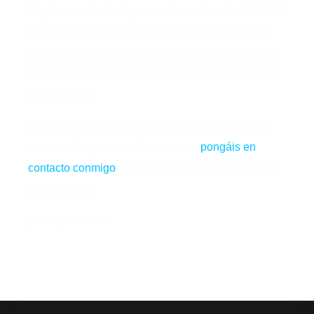
Seguimos a toda máquina esta vuelta al cole 2019!
Ahora toca la presentación de una nueva edición
del curso de Defensa Personal en Muscle Center,
de septiembre a junio, 1 sábado al mes en horario
de 9:30 a 12.
Las plazas están bastante ajustadas, así que os
recomiendo que, si os interesa, os
pongáis en
contacto conmigo
lo antes posible y aseguraros la
participación.
¡Os esperamos!