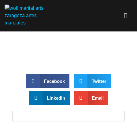
SIFU ABRAHAM ROQUEÑI
Facebook
Twitter
LinkedIn
Email
El pasado 10 de marzo tuvimos la suerte de tener