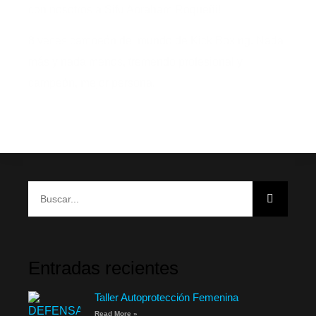
con nosotros a Sifu Abraham Roqueñi!
8 veces campeón del mundo de Kick Boxing. Nada
más y nada menos, tremendo profesional y
campeón, mejor persona.
Entradas recientes
Taller Autoprotección Femenina
Read More »